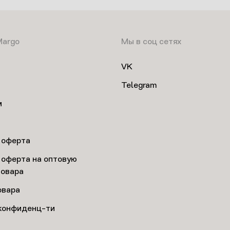
Margo
Мы в соц сетях
VK
Telegram
м
 оферта
 оферта на оптовую
товара
овара
конфиденц-ти