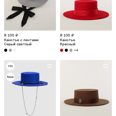
8 100 ₽
8 100 ₽
Канотье с лентами
Канотье
Серый светлый
Красный
+4
Hit
New