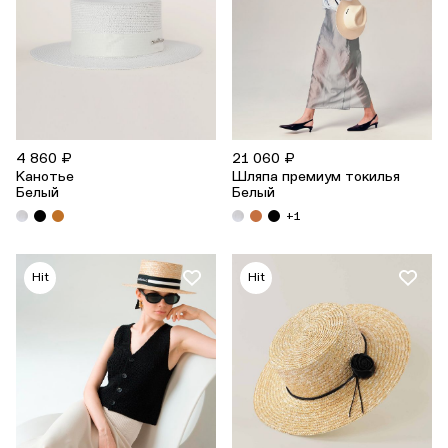
4 860 ₽
21 060 ₽
Канотье
Шляпа премиум токилья
Белый
Белый
+1
Hit
Hit