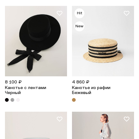
Hit
New
8 100 ₽
4 860 ₽
Канотье с лентами
Канотье из рафии
Черный
Бежевый