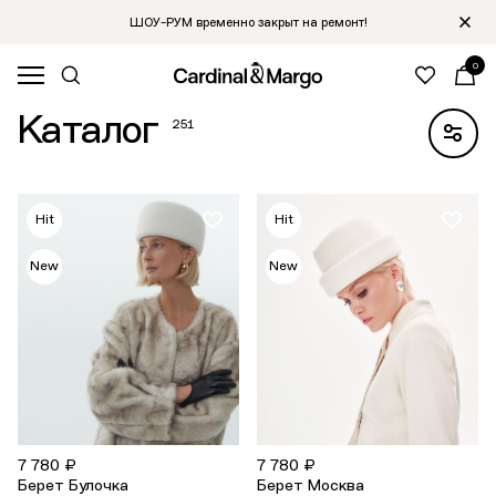
ШОУ-РУМ временно закрыт на ремонт!
0
Главная
/
Каталог
Каталог
251
Hit
Hit
New
New
7 780 ₽
7 780 ₽
Берет Булочка
Берет Москва