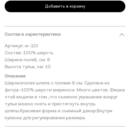
Добавить в корзину
Состав и характеристики
Артикул: w-2/3
Состав: 100% шерсть
Ширина полей, см: 8
Высота тульи, см: 10
Описание
Широкополая шляпа с полями 8 см. Сделана из
фетра-100% шерсти мериноса. Много цветов. Фишка
этой модели в том ,что съемное украшение вокруг
тульи можно снять и пристегнуть внутрь
шляпы.Красивая форма и съемный декор.Внутри
кулиска для регулирования размера.