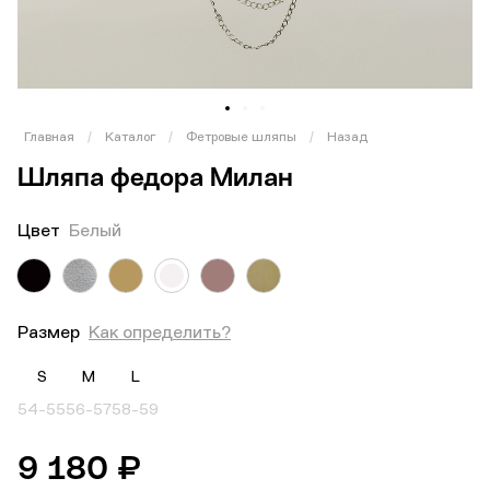
1
2
3
Главная
/
Каталог
/
Фетровые шляпы
/
Назад
Шляпа федора Милан
Цвет
Белый
Размер
Как определить?
S
M
L
54-55
56-57
58-59
9 180 ₽