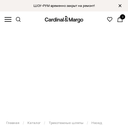
ШОУ-РУМ временно закрыт на ремонт!
0
Главная
/
Каталог
/
Трикотажные шляпы
/
Назад