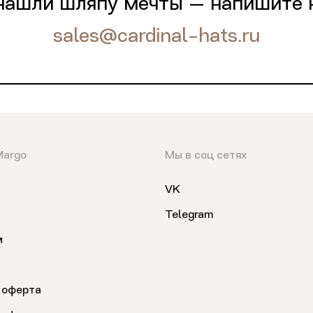
нашли шляпу мечты — напишите 
sales@cardinal-hats.ru
Margo
Мы в соц сетях
VK
Telegram
м
 оферта