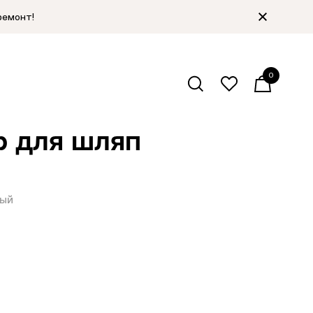
ремонт!
0
алог
/
Декор для шляп
/
Назад
р для шляп
ый