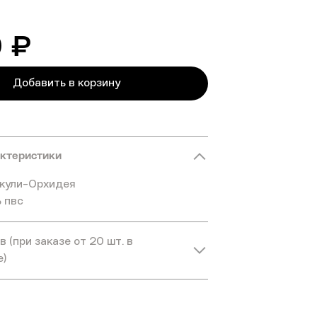
0 ₽
Добавить в корзину
актеристики
икули-Орхидея
 пвс
 (при заказе от 20 шт. в
е)