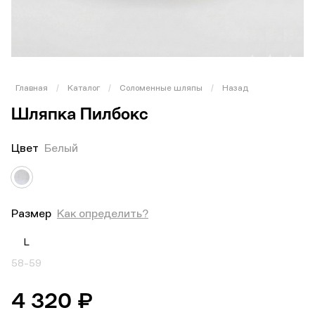
Главная
/
Каталог
/
Соломенные шляпы
/
Назад
Шляпка Пилбокс
Цвет
Белый
Размер
Как определить?
L
58-59
4 320 ₽