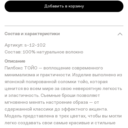
Добавить в корзину
Состав и характеристики
Артикул: s-12-102
Состав: 100% натуральное волокно
Описание
Пилбокс ТОЙО — воплощение современного
минимализма и практичности. Изделие выполнено из
японской полированной соломки тойо, которая
ценится во всем мире за свою невероятную легкость
и эластичность. Съемные броши позволяют
мгновенно менять настроение образа — от
сдержанной классики до эффектного акцента.
Модель представлена в трех цветах, чтобы вы могли
легко создавать свои самые красивые и стильные