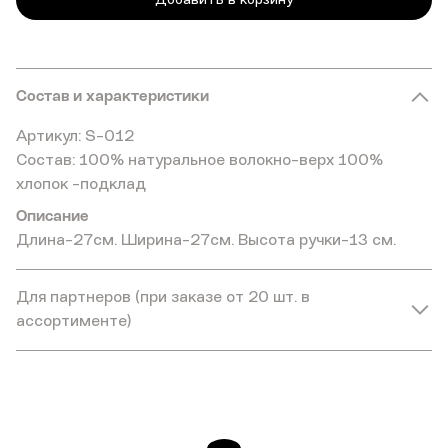
Состав и характеристики
Артикул: S-012
Состав: 100% натуральное волокно-верх 100%
хлопок -подклад
Описание
Длина-27см. Ширина-27см. Высота ручки-13 см.
Для партнеров (при заказе от 20 шт. в
ассортименте)