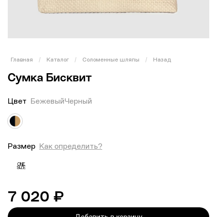
Главная
/
Каталог
/
Соломенные шляпы
/
Назад
Сумка Бисквит
Цвет
БежевыйЧерный
Размер
Как определить?
ONE
SIZE
7 020 ₽
Добавить в корзину