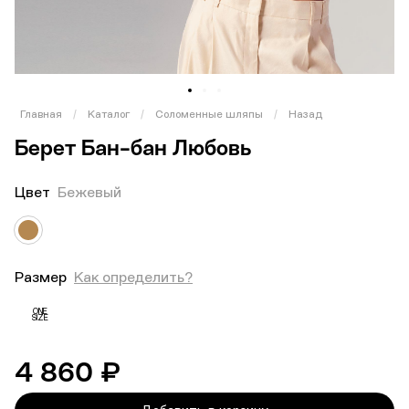
1
2
3
Главная
/
Каталог
/
Соломенные шляпы
/
Назад
Берет Бан-бан Любовь
Цвет
Бежевый
Размер
Как определить?
ONE
SIZE
4 860 ₽