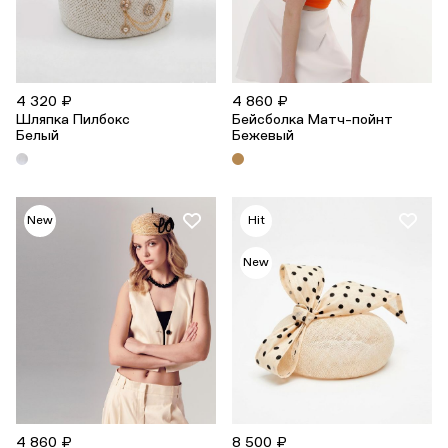
4 320 ₽
4 860 ₽
Шляпка Пилбокс
Бейсболка Матч-пойнт
Белый
Бежевый
New
Hit
New
4 860 ₽
8 500 ₽