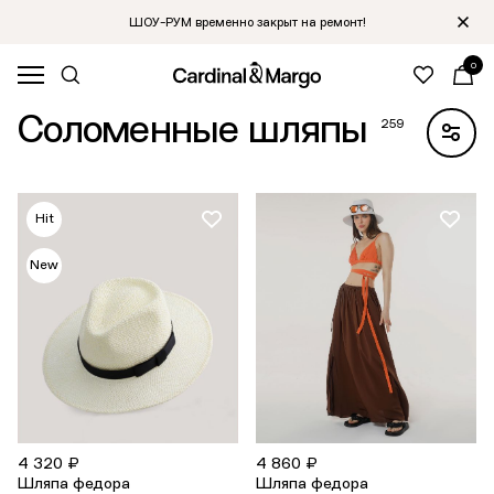
ШОУ-РУМ временно закрыт на ремонт!
0
Главная
/
Каталог
Соломенные шляпы
259
Hit
New
4 320 ₽
4 860 ₽
Шляпа федора
Шляпа федора