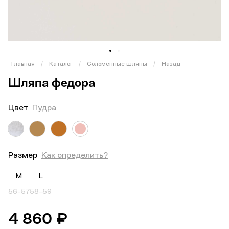
1
2
Главная
/
Каталог
/
Соломенные шляпы
/
Назад
Шляпа федора
Цвет
Пудра
Размер
Как определить?
M
L
56-57
58-59
4 860 ₽