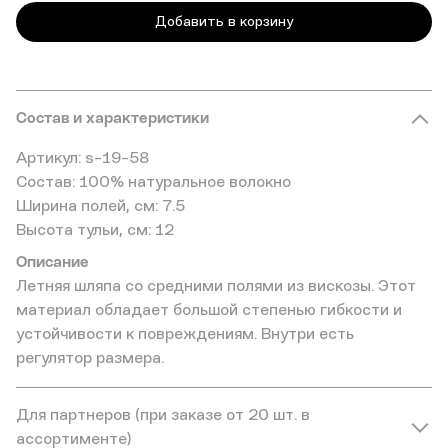
Добавить в корзину
Состав и характеристики
Артикул: s-19-58
Состав: 100% натуральное волокно
Ширина полей, см: 7.5
Высота тульи, см: 12
Описание
Летняя шляпа со средними полями из вискозы. Этот
материал обладает большой степенью гибкости и
устойчивости к повреждениям. Внутри есть
регулятор размера.
Для партнеров (при заказе от 20 шт. в
ассортименте)