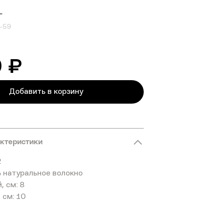
L
-59
0 ₽
Добавить в корзину
актеристики
2
 натуральное волокно
, см: 8
 см: 10