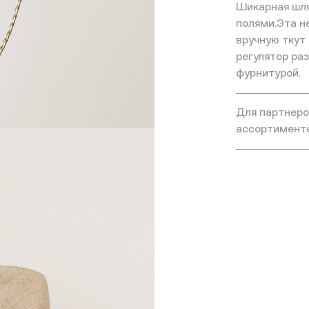
Шикарная шля
полями.Эта н
вручную ткут 
регулятор ра
фурнитурой.
Для партнеров
ассортимент