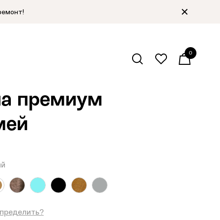
ремонт!
0
алог
/
Соломенные шляпы
/
Назад
а премиум
мей
ый
определить?