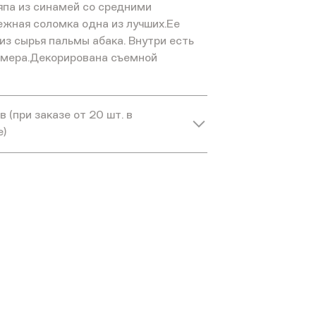
па из синамей со средними
ежная соломка одна из лучших.Ее
из сырья пальмы абака. Внутри есть
змера.Декорирована съемной
 (при заказе от 20 шт. в
е)