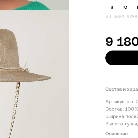
S
M
54-55
56-57
58
9 18
Состав и хар
Артикул: sin-
Состав: 100%
Ширина полей
Высота тульи,
Описание