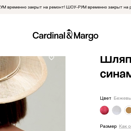
М временно закрыт на ремонт!
ШОУ-РУМ временно закрыт на 
Главная
/
Кат
Шляп
сина
Цвет
Бежев
Размер
Как 