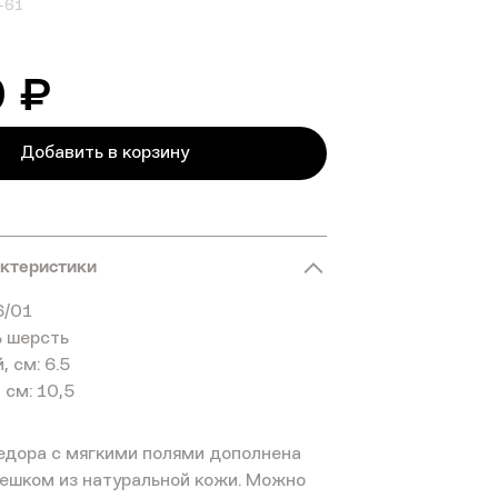
-61
0 ₽
Добавить в корзину
актеристики
6/01
% шерсть
 см: 6.5
 см: 10,5
дора с мягкими полями дополнена
ешком из натуральной кожи. Можно