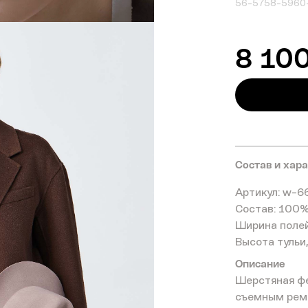
56-57
58-59
60
8 10
Состав и хар
Артикул: w-6
Состав: 100
Ширина полей,
Высота тульи,
Описание
Шерстяная фе
съемным рем