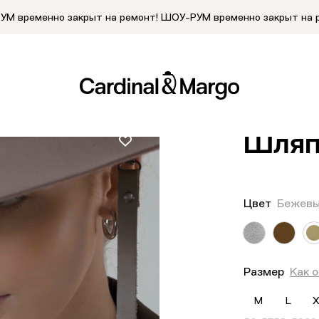
М временно закрыт на ремонт!
ШОУ-РУМ временно закрыт на 
Главная
/
Кат
Шляп
Цвет
Бежевы
Размер
Как 
M
L
X