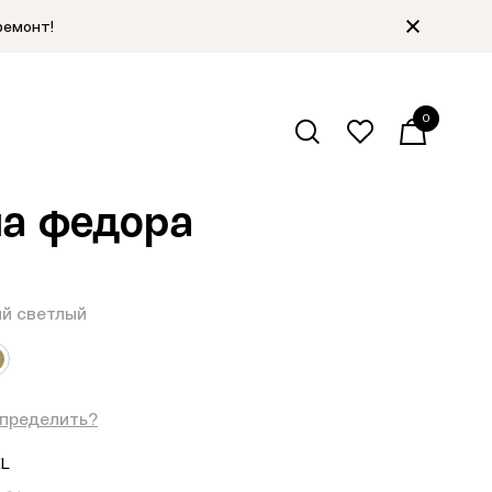
ремонт!
0
алог
/
Фетровые шляпы
/
Назад
а федора
й светлый
определить?
L