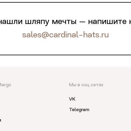
нашли шляпу мечты — напишите 
sales@cardinal-hats.ru
Margo
Мы в соц сетях
VK
Telegram
м