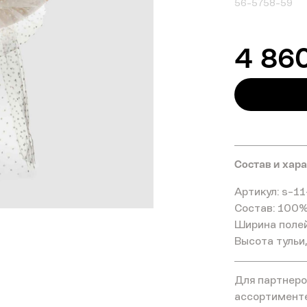
56-57
58-59
4 86
Состав и хар
Артикул: s-11
Состав: 100%
Ширина полей
Высота тульи,
Для партнеров
ассортимент