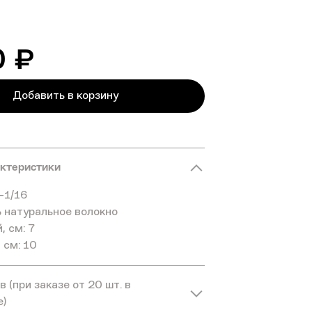
0 ₽
Добавить в корзину
актеристики
-1/16
 натуральное волокно
, см: 7
 см: 10
 (при заказе от 20 шт. в
е)