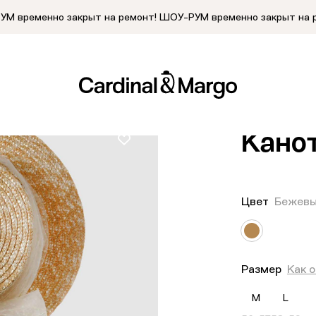
М временно закрыт на ремонт!
ШОУ-РУМ временно закрыт на 
Главная
/
Кат
Кано
Цвет
Бежев
Размер
Как 
M
L