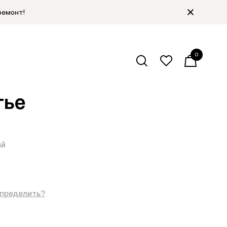
ремонт!
0
алог
/
Соломенные шляпы
/
Назад
тье
ый
определить?