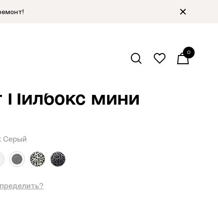
ремонт!
0
алог
/
Фетровые шляпы
/
Назад
т Пилбокс мини
 Серый
определить?