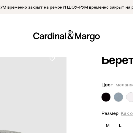
М временно закрыт на ремонт!
ШОУ-РУМ временно закрыт на 
Главная
/
Кат
Бере
Цвет
меланж
Размер
Как 
M
L