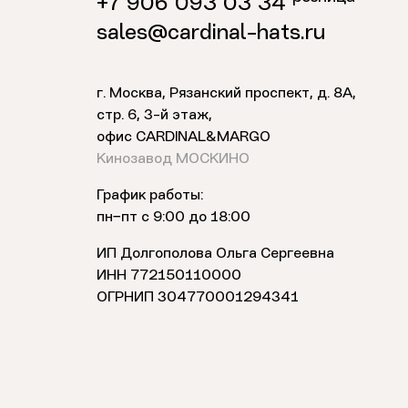
+7 906 093 03 34
sales@cardinal-hats.ru
г. Москва, Рязанский проспект, д. 8А,
стр. 6,
3-й этаж
,
офис CARDINAL&MARGO
Кинозавод МОСКИНО
График работы:
пн−пт с 9:00 до 18:00
ИП Долгополова Ольга Сергеевна
ИНН 772150110000
ОГРНИП 304770001294341