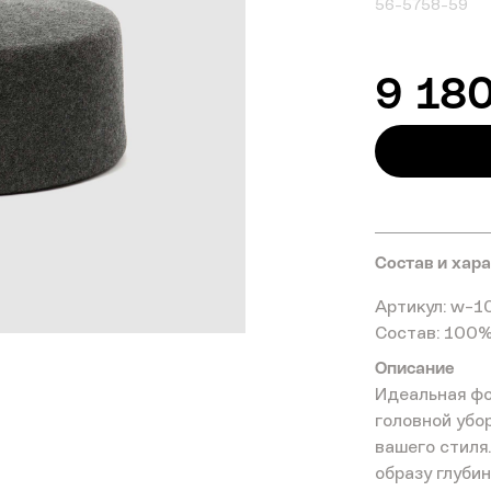
56-57
58-59
9 18
Состав и хар
Артикул: w-1
Состав: 100
Описание
Идеальная фо
головной убо
вашего стиля
образу глуби