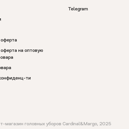
Telegram
м
 оферта
 оферта на оптовую
товара
овара
конфиденц-ти
т-магазин головных уборов Cardinal&Margo, 2025