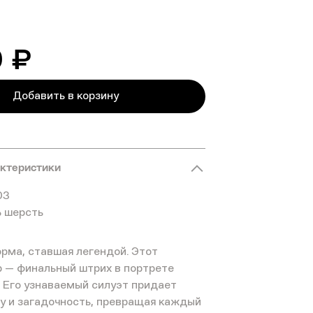
0 ₽
Добавить в корзину
актеристики
03
% шерсть
рма, ставшая легендой. Этот
р — финальный штрих в портрете
. Его узнаваемый силуэт придает
ну и загадочность, превращая каждый