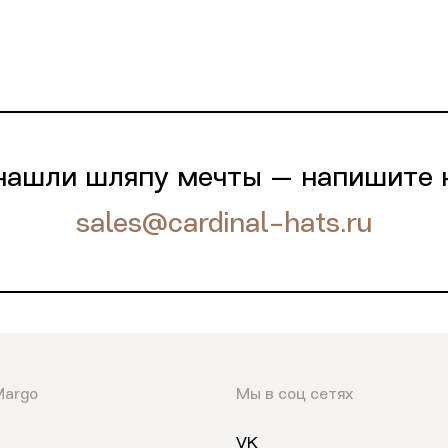
нашли шляпу мечты — напишите 
sales@cardinal-hats.ru
Margo
Мы в соц сетях
VK