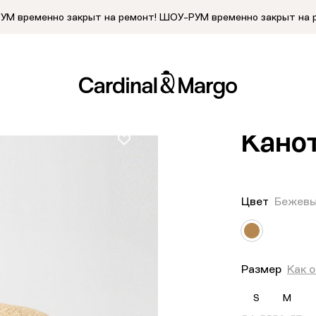
М временно закрыт на ремонт!
ШОУ-РУМ временно закрыт на 
Главная
/
Кат
Кано
Цвет
Бежев
Размер
Как 
S
M