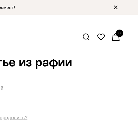
ремонт!
0
алог
/
Соломенные шляпы
/
Назад
тье из рафии
ый
определить?