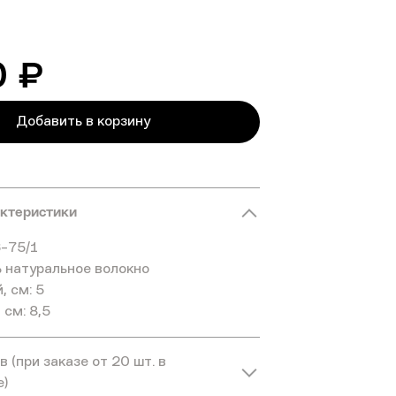
0 ₽
Добавить в корзину
актеристики
6-75/1
 натуральное волокно
, см: 5
 см: 8,5
 (при заказе от 20 шт. в
е)