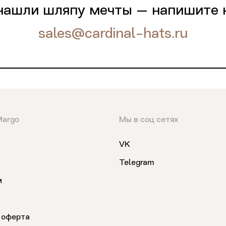
нашли шляпу мечты — напишите 
sales@cardinal-hats.ru
Margo
Мы в соц сетях
VK
Telegram
м
 оферта