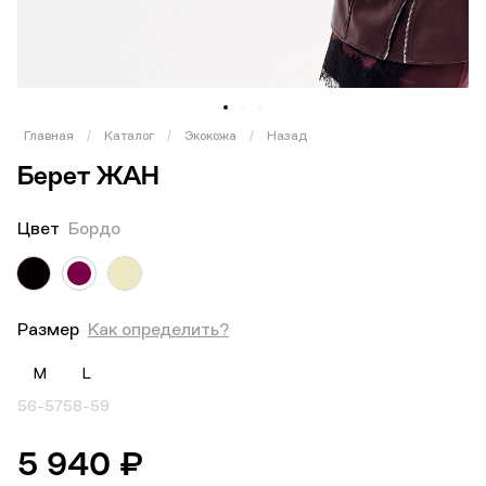
1
2
3
Главная
/
Каталог
/
Экокожа
/
Назад
Берет ЖАН
Цвет
Бордо
Размер
Как определить?
M
L
56-57
58-59
5 940 ₽