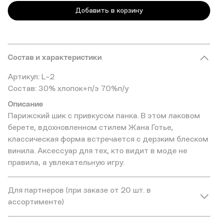
Добавить в корзину
Состав и характеристики
Артикул: L-2
Состав: 30% хлопок+п/э 70%п/у
Описание
Парижский шик с привкусом панка. В этом лаковом
берете, вдохновленном стилем Жана Готье,
классическая форма встречается с дерзким блеском
винила. Аксессуар для тех, кто видит в моде не
правила, а увлекательную игру.
Для партнеров (при заказе от 20 шт. в
ассортименте)