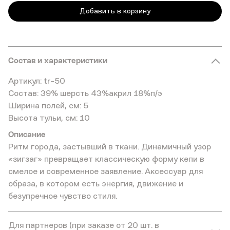
Добавить в корзину
Состав и характеристики
Артикул: tr-50
Состав: 39% шерсть 43%акрил 18%п/э
Ширина полей, см: 5
Высота тульи, см: 10
Описание
Ритм города, застывший в ткани. Динамичный узор
«зигзаг» превращает классическую форму кепи в
смелое и современное заявление. Аксессуар для
образа, в котором есть энергия, движение и
безупречное чувство стиля.
Для партнеров (при заказе от 20 шт. в