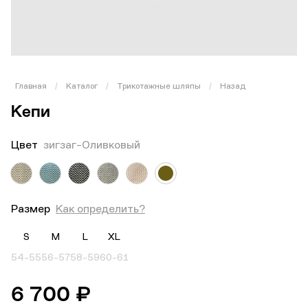
Главная
/
Каталог
/
Трикотажные шляпы
/
Назад
Кепи
Цвет
зигзаг-Оливковый
Размер
Как определить?
S
M
L
XL
54-55
56-57
58-59
60-61
6 700 ₽