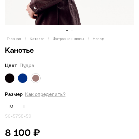
1
2
Главная
/
Каталог
/
Фетровые шляпы
/
Назад
Канотье
Цвет
Пудра
Размер
Как определить?
M
L
56-57
58-59
8 100 ₽