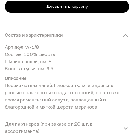
Добавить в корзину
Состав и характеристики
Артикул: w-1/8
Состав: 100% шерсть
Ширина полей, см: 8
Высота тульи, см: 9.5
Описание
Поэзия четких линий. Плоская тулья и идеально
ровные поля канотье создают строгий, но в то же
время романтичный силуэт, воплощенный в
благородной и мягкой шерсти мериноса.
Для партнеров (при заказе от 20 шт. в
ассортименте)