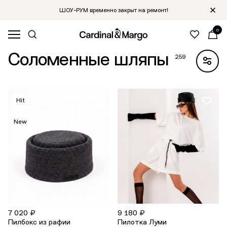
ШОУ-РУМ временно закрыт на ремонт!
0
Главная
/
Каталог
Соломенные шляпы
259
Hit
New
7 020 ₽
9 180 ₽
Пилбокс из рафии
Пилотка Луми