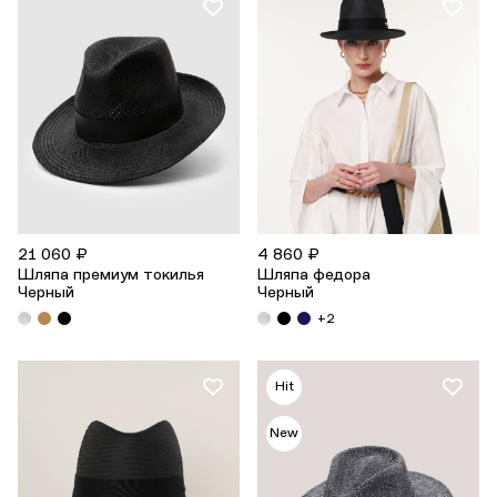
21 060 ₽
4 860 ₽
Шляпа премиум токилья
Шляпа федора
Черный
Черный
+2
Hit
New